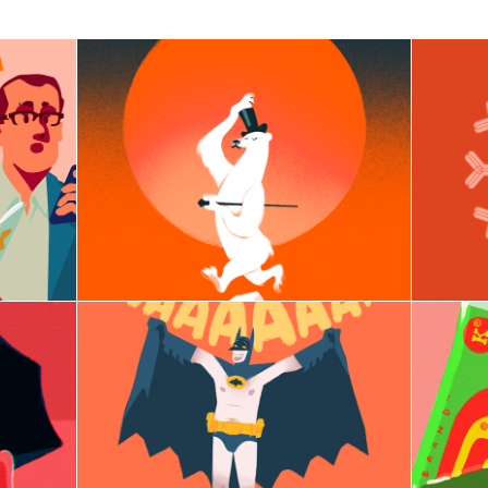
a
Energetic Transition Run
P
i
The perfect outfit for 
on
climate change - 
Co
Animation