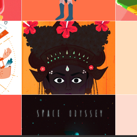
Tre
 
Polaroïd Songs - 
- 
on
Illustration, animation
Kr
The Space Odyssey - 
deo
Animation