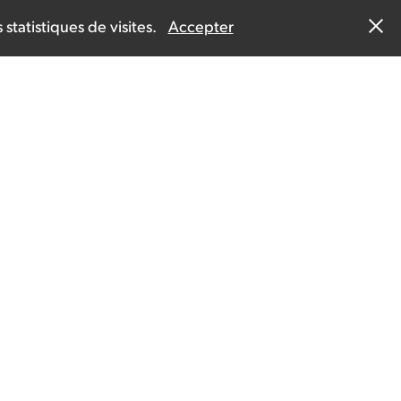
campaign
statistiques de visites.
Accepter
Café Mokxa