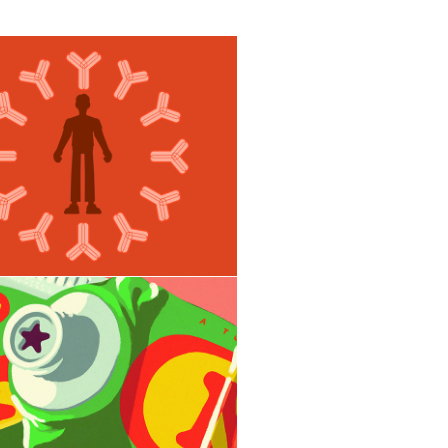
Les Neuropathies 
ériphériques Auto-
mmunes Chroniques
ming out! Animation