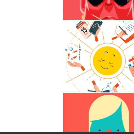
Guide à l'usage de
l'aidant - Illustrati
ADIE - Animation vi