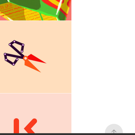
atment breakthrough 
Graphic and motion 
design
aft - Logo redesign, 
website and video 